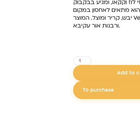
 וקקאו, ומגיע בבקבוק PET לחיץ נוח
לת המוצר היא 350 גרם, והוא מתאים לאחסון במקום
יבש, קריר ומוצל. המוצר Vegan friendly וכשר בד"ץ עדה חרדית
ורבנות אור עקיבא.
24.00
₪
Add to c
To purchase