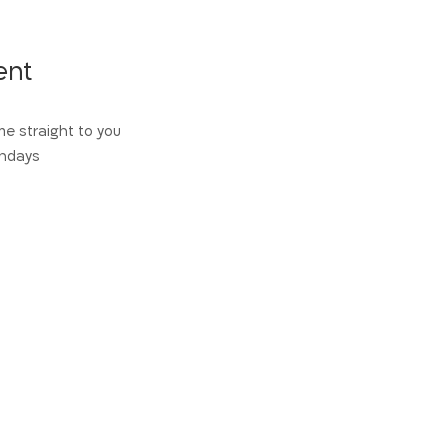
ent
e straight to you
thdays