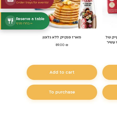
Order trays for events!
Reserve a table
בחרו סניף ←
ייק של
מארז פנקייק ללא גלוטן
 עשיר
89.00
₪
Add to cart
To purchase