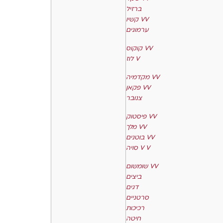
ברזיל
קשיו VV
ערמונים
קוקוס VV
לוז V
מקדמיה VV
פקאן VV
צנובר
פיסטוק VV
מלך VV
בוטנים VV
סויה V V
שומשום VV
ביצים
דגים
סרטניים
רכיכות
חיטה