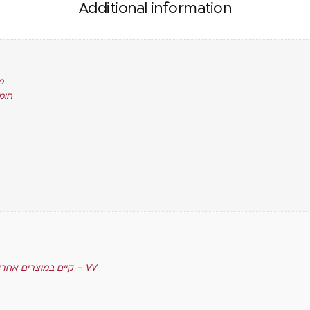
Additional information
מת
חומצ
קיים במוצרים אחרים שמיוצרים על אותו קו/שטח ייצור – VV