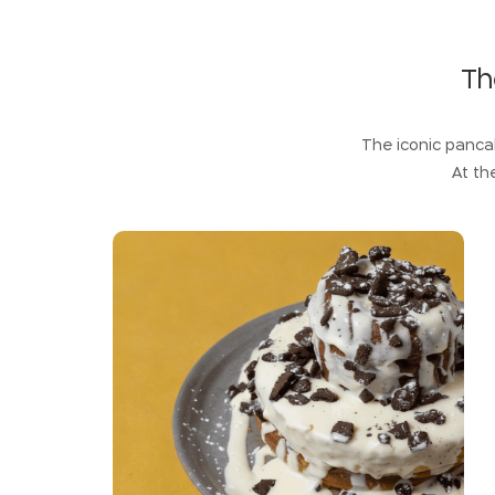
Th
The iconic panca
At th