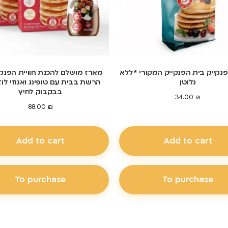
נקייק בית הפנקייק המקורי *ללא
מארז מושלם להכנת חוויית הפנק
גלוטן
הרשת בבית עם טופינג ואגוזי לוז
בבקבוק לחיץ
34.00
₪
88.00
₪
Add to cart
Add to cart
To purchase
To purchase