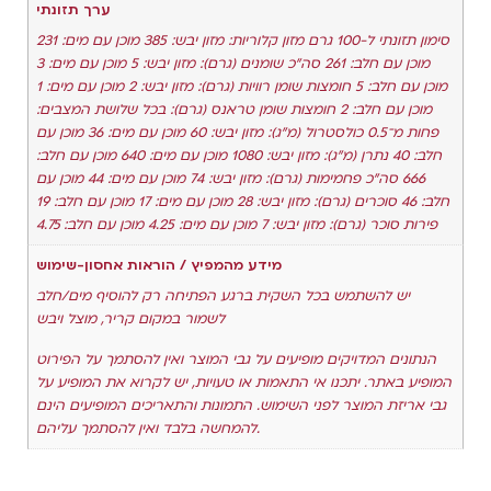
ערך תזונתי
סימון תזונתי ל-100 גרם מזון קלוריות: מזון יבש: 385 מוכן עם מים: 231
מוכן עם חלב: 261 סה"כ שומנים (גרם): מזון יבש: 5 מוכן עם מים: 3
מוכן עם חלב: 5 חומצות שומן רוויות (גרם): מזון יבש: 2 מוכן עם מים: 1
מוכן עם חלב: 2 חומצות שומן טראנס (גרם): בכל שלושת המצבים:
פחות מ־0.5 כולסטרול (מ"ג): מזון יבש: 60 מוכן עם מים: 36 מוכן עם
חלב: 40 נתרן (מ"ג): מזון יבש: 1080 מוכן עם מים: 640 מוכן עם חלב:
666 סה"כ פחמימות (גרם): מזון יבש: 74 מוכן עם מים: 44 מוכן עם
חלב: 46 סוכרים (גרם): מזון יבש: 28 מוכן עם מים: 17 מוכן עם חלב: 19
פירות סוכר (גרם): מזון יבש: 7 מוכן עם מים: 4.25 מוכן עם חלב: 4.75
מידע מהמפיץ / הוראות אחסון-שימוש
יש להשתמש בכל השקית ברגע הפתיחה רק להוסיף מים/חלב
לשמור במקום קריר, מוצל ויבש
הנתונים המדויקים מופיעים על גבי המוצר ואין להסתמך על הפירוט
המופיע באתר. יתכנו אי התאמות או טעויות, יש לקרוא את המופיע על
גבי אריזת המוצר לפני השימוש. התמונות והתאריכים המופיעים הינם
להמחשה בלבד ואין להסתמך עליהם.