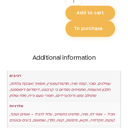
Add to cart
To purchase
Additional information
רכיבים
עמילנים, סוכר, קמח סויה, מלטודקסטרין, מסמיך (אבקת צלולוז),
חלבון מהצומח, מתפיחים (סודיום בי קרבונט, דיסודיום דיפוספט),
מתחלב (מונו ודיגלצרידים), חומרי טעם וריח, מלח שולחן
אלרגיות
מכיל – אגוזי לוז, סויה, סולפיט כתסחיב. עלול להכיל – אגוזים (שקד,
קוקוס, מקדמיה, פקאן, פיסטוק, קשיו, מלך), שומשום, ביצים ובוטנים