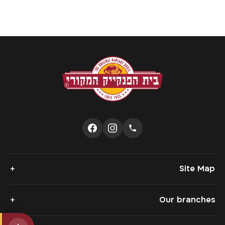
+
Site Map
Our products
+
Our branches
Reserve a table