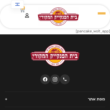
לתוכן
0
[pancake_wolt_app]
+
מפת אתר