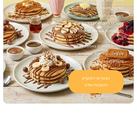
קטנה, הפך עם השנים למוסד
קולינרי מקומי: פנקייקים
אווריריים, תוספות נדיבות
ותפריט רחב שמכבד גם את
הקלאסיקה וגם את מי שמחפש
גיוון.
העשייה נשארה נאמנה למקור,
והחוויה – מדויקת, מוקפדת
ונטולת קיצורי דרך.
הצטרפו למועדון
ההטבות שלנו