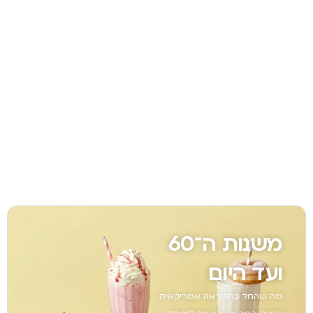
משנות ה־60
ועד היום
מה שהחל כהשראה אמריקאית