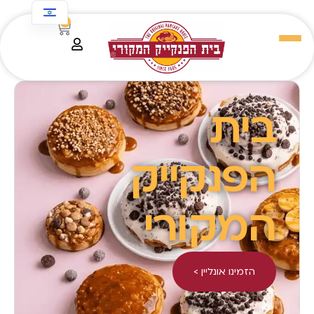
לתוכן
0
בית
הפנקייק
המקורי
הזמינו אונליין >