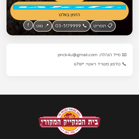
הזמן בוולט
f
📋 תפריט
📞 03-5179999
📍 נווט
📧 מייל הנהלה: pnck4u@gmail.com
📞 טלפון משרד ראשי: *6716